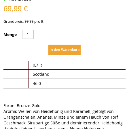
69,99 €
Grundpreis: 99.99 pro lt
Menge
In den Warenkorb
Weitere
0,7 lt
Informationen
Scotland
46.0
Farbe: Bronze-Gold
Aroma: Wellen von Heidehonig und Karamell, gefolgt von
Orangenschalen, Ananas, Minze und einem Hauch von Torf
Geschmack: Sirupartige Süße und dominierender Heidehonig,
dahinter feines Lagerfeueraroma. Neben Noten von