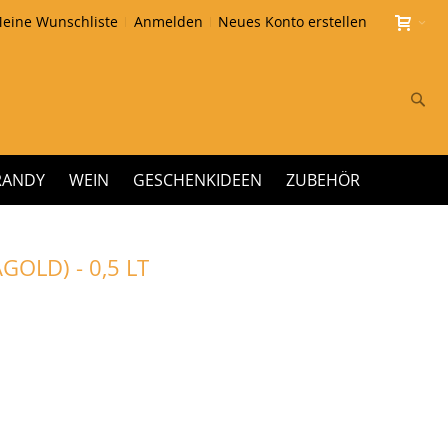
eine Wunschliste
Anmelden
Neues Konto erstellen
Su
RANDY
WEIN
GESCHENKIDEEN
ZUBEHÖR
OLD) - 0,5 LT