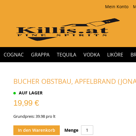
Mein Konto
M
COGNAC
GRAPPA
TEQUILA
VODKA
LIKÖRE
B
BUCHER OBSTBAU, APFELBRAND (JONAG
AUF LAGER
19,99 €
Grundpreis: 39.98 pro lt
In den Warenkorb
Menge