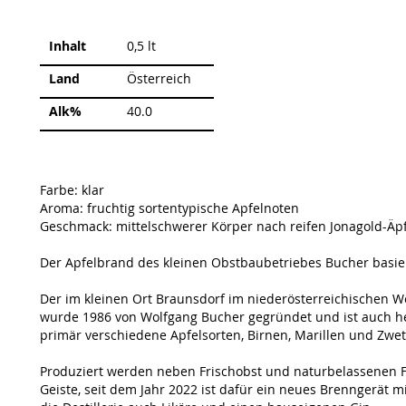
Weitere
Inhalt
0,5 lt
Informationen
Land
Österreich
Alk%
40.0
Farbe: klar
Aroma: fruchtig sortentypische Apfelnoten
Geschmack: mittelschwerer Körper nach reifen Jonagold-Äp
Der Apfelbrand des kleinen Obstbaubetriebes Bucher basier
Der im kleinen Ort Braunsdorf im niederösterreichischen W
wurde 1986 von Wolfgang Bucher gegründet und ist auch h
primär verschiedene Apfelsorten, Birnen, Marillen und Zwe
Produziert werden neben Frischobst und naturbelassenen F
Geiste, seit dem Jahr 2022 ist dafür ein neues Brenngerät m