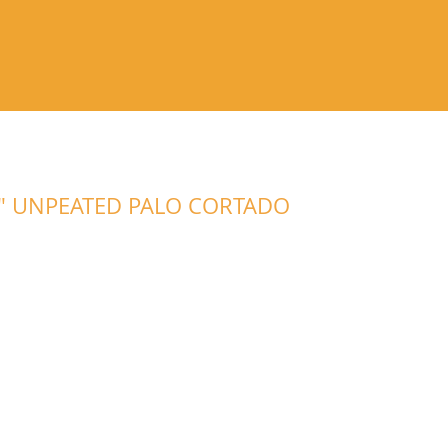
RANDY
WEIN
GESCHENKIDEEN
ZUBEHÖR
D" UNPEATED PALO CORTADO