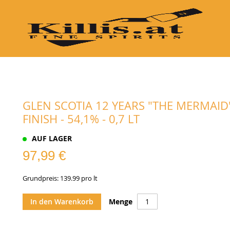
COGNAC
GRAPPA
TEQUILA
VODKA
LIKÖRE
B
GLEN SCOTIA 12 YEARS "THE MERMAI
FINISH - 54,1% - 0,7 LT
AUF LAGER
97,99 €
Grundpreis: 139.99 pro lt
In den Warenkorb
Menge