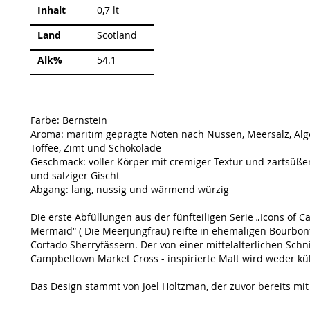
Weitere
Inhalt
0,7 lt
Informationen
Land
Scotland
Alk%
54.1
Farbe: Bernstein
Aroma: maritim geprägte Noten nach Nüssen, Meersalz, Alg
Toffee, Zimt und Schokolade
Geschmack: voller Körper mit cremiger Textur und zartsüße
und salziger Gischt
Abgang: lang, nussig und wärmend würzig
Die erste Abfüllungen aus der fünfteiligen Serie „Icons o
Mermaid“ ( Die Meerjungfrau) reifte in ehemaligen Bourbon
Cortado Sherryfässern. Der von einer mittelalterlichen Schni
Campbeltown Market Cross - inspirierte Malt wird weder küh
Das Design stammt von Joel Holtzman, der zuvor bereits m