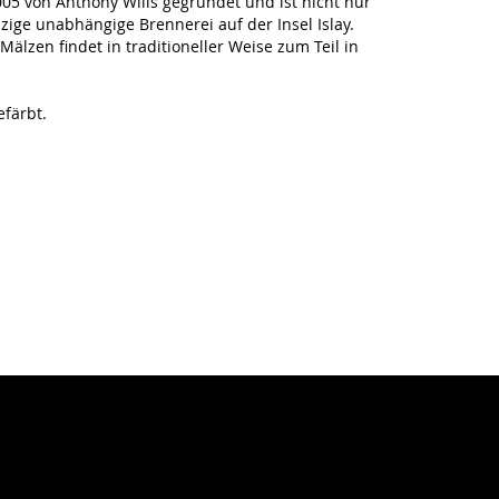
05 von Anthony Wills gegründet und ist nicht nur
zige unabhängige Brennerei auf der Insel Islay.
älzen findet in traditioneller Weise zum Teil in
efärbt.