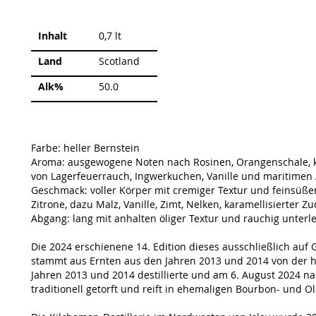
Weitere
Inhalt
0,7 lt
Informationen
Land
Scotland
Alk%
50.0
Farbe: heller Bernstein
Aroma: ausgewogene Noten nach Rosinen, Orangenschale, k
von Lagerfeuerrauch, Ingwerkuchen, Vanille und maritimen
Geschmack: voller Körper mit cremiger Textur und feinsüß
Zitrone, dazu Malz, Vanille, Zimt, Nelken, karamellisierter Z
Abgang: lang mit anhalten öliger Textur und rauchig unter
Die 2024 erschienene 14. Edition dieses ausschließlich auf
stammt aus Ernten aus den Jahren 2013 und 2014 von der 
Jahren 2013 und 2014 destillierte und am 6. August 2024 na
traditionell getorft und reift in ehemaligen Bourbon- und O