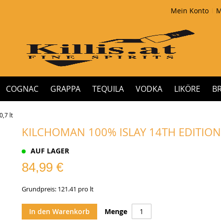
Mein Konto
M
COGNAC
GRAPPA
TEQUILA
VODKA
LIKÖRE
B
,7 lt
KILCHOMAN 100% ISLAY 14TH EDITION 2
AUF LAGER
84,99 €
Grundpreis: 121.41 pro lt
In den Warenkorb
Menge