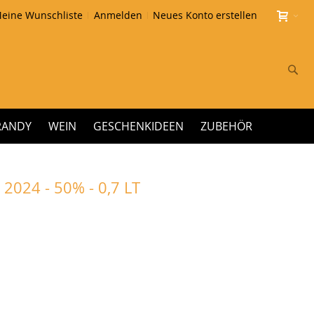
eine Wunschliste
Anmelden
Neues Konto erstellen
Su
RANDY
WEIN
GESCHENKIDEEN
ZUBEHÖR
024 - 50% - 0,7 LT