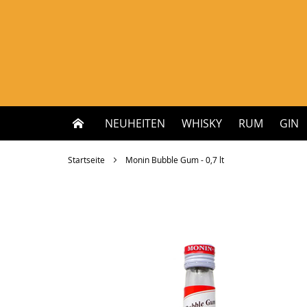
Zum
Inhalt
springen
NEUHEITEN
WHISKY
RUM
GIN
Startseite
Monin Bubble Gum - 0,7 lt