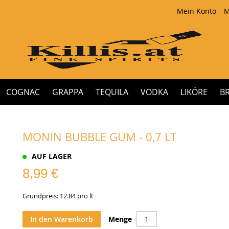
Mein Konto
M
COGNAC
GRAPPA
TEQUILA
VODKA
LIKÖRE
B
MONIN BUBBLE GUM - 0,7 LT
AUF LAGER
8,99 €
Grundpreis: 12.84 pro lt
In den Warenkorb
Menge