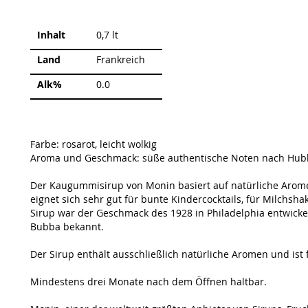
Weitere
Inhalt
0,7 lt
Informationen
Land
Frankreich
Alk%
0.0
Farbe: rosarot, leicht wolkig
Aroma und Geschmack: süße authentische Noten nach Hu
Der Kaugummisirup von Monin basiert auf natürliche Arom
eignet sich sehr gut für bunte Kindercocktails, für Milchsh
Sirup war der Geschmack des 1928 in Philadelphia entwick
Bubba bekannt.
Der Sirup enthält ausschließlich natürliche Aromen und ist 
Mindestens drei Monate nach dem Öffnen haltbar.