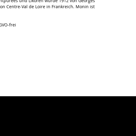
uchtpürees und Likören wurde 1912 von Georges
n Centre-Val de Loire in Frankreich. Monin ist
GVO-frei