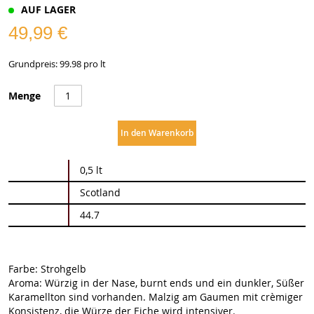
AUF LAGER
49,99 €
Grundpreis: 99.98 pro lt
Menge
In den Warenkorb
Weitere
0,5 lt
Informationen
Scotland
44.7
Farbe: Strohgelb
Aroma: Würzig in der Nase, burnt ends und ein dunkler, Süßer
Karamellton sind vorhanden. Malzig am Gaumen mit crèmiger
Konsistenz, die Würze der Eiche wird intensiver.