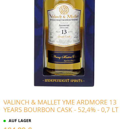
VALINCH & MALLET YME ARDMORE 13
YEARS BOURBON CASK - 52,4% - 0,7 LT
AUF LAGER