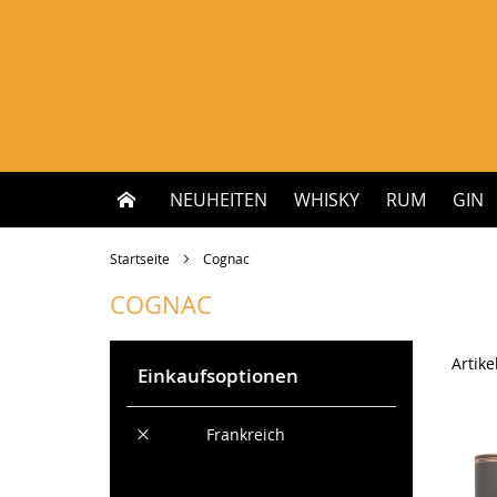
Zum
Inhalt
springen
NEUHEITEN
WHISKY
RUM
GIN
Startseite
Cognac
COGNAC
Artike
Einkaufsoptionen
Diesen
Land
Frankreich
Artikel
Alles löschen
entfernen