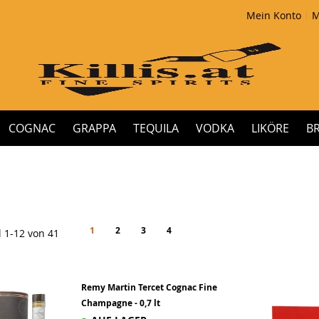
Mein Konto
M
COGNAC
GRAPPA
TEQUILA
VODKA
LIKÖRE
B
Seite
You're currently reading page
Seite
Seite
Seite
Seite
Weiter
1
2
3
4
l
1
-
12
von
41
Remy Martin Tercet Cognac Fine
Champagne - 0,7 lt