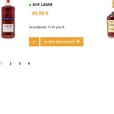
AUF LAGER
49,99 €
Grundpreis: 71.41 pro lt
In den Warenkorb
eite
You're currently reading page
Seite
Seite
Seite
Seite
Weiter
1
2
3
4