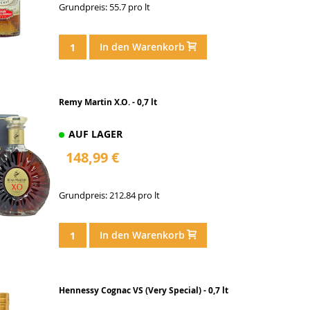
Grundpreis: 55.7 pro lt
In den Warenkorb
Remy Martin X.O. - 0,7 lt
AUF LAGER
148,99 €
Grundpreis: 212.84 pro lt
In den Warenkorb
Hennessy Cognac VS (Very Special) - 0,7 lt