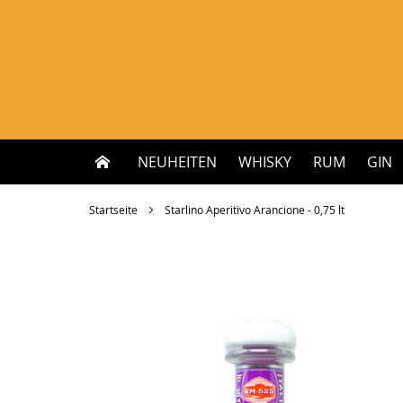
Zum
Inhalt
springen
NEUHEITEN
WHISKY
RUM
GIN
Startseite
Starlino Aperitivo Arancione - 0,75 lt