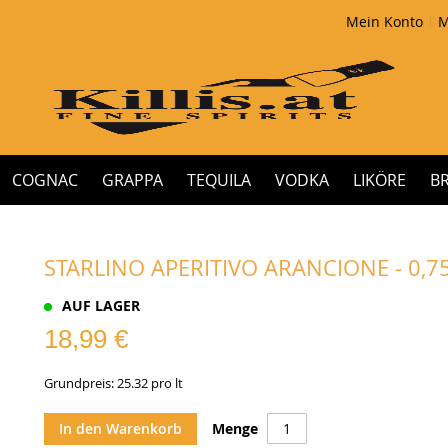
Mein Konto
M
COGNAC
GRAPPA
TEQUILA
VODKA
LIKÖRE
B
STARLINO APERITIVO ARANCIONE - 0,75
AUF LAGER
18,99 €
Grundpreis: 25.32 pro lt
In den Warenkorb
Menge