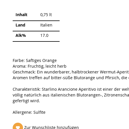
Weitere
Inhalt
0,75 lt
Informationen
Land
Italien
Alk%
17.0
Farbe: Saftiges Orange
Aroma: Fruchtig, leicht herb
Geschmack: Ein wunderbarer, halbtrockener Wermut-Aperitif
Aromen treffen auf bitter-süße Blutorange und Pfirsich, d
Charakteristik: Starlino Arancione Aperitivo ist einer der wel
völlig natürlich aus italienischen Blutorangen-, Zitronen
gefertigt wird.
Allergene: Sulfite
Zur Wunschliste hinzufügen