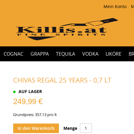
Mein Konto
M
COGNAC
GRAPPA
TEQUILA
VODKA
LIKÖRE
B
CHIVAS REGAL 25 YEARS - 0,7 LT
AUF LAGER
249,99 €
Grundpreis: 357.13 pro lt
In den Warenkorb
Menge