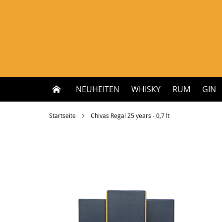
Zum
Inhalt
springen
NEUHEITEN
WHISKY
RUM
GIN
Startseite
Chivas Regal 25 years - 0,7 lt