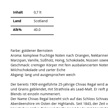
Weitere
Inhalt
0,7 lt
Informationen
Land
Scotland
Alk%
40.0
Farbe: goldener Bernstein
Aroma: komplexe fruchtige Noten nach Orangen, Nektarinen,
Marzipan, Vanille, Süßholz, Honig, Schokolade, Nüssen sowi
Geschmack: cremiger Körper mit fein ausbalancierten Note
Milchschokolade und zarter Eiche
Abgang: lang und ausgesprochen weich
Der bereits 1909 eingeführte 25-jährige Chivas Regal wird 
und Grains geblendet, mit Strathisla als Lead-Malt. Er reift
Blends ist einzeln nummeriert.
Der Name Chivas Regal bezieht sich auf das Schloss Schivas
Aberdeenshire im Osten der Highlands. Seit 1843, der Zeit v