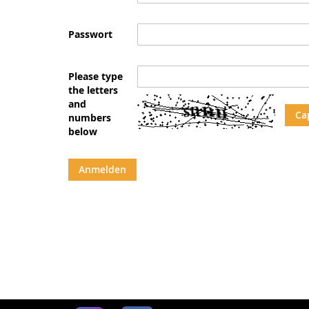
Passwort
Please type
the letters
and
Ca
numbers
below
Anmelden