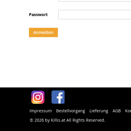
Passwort
Anmelden
Impressum
Bestellvorgang
Lieferung
AGB
Ko
© 2026 by Killis.at All Rights Reserved
.