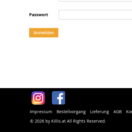
Passwort
Anmelden
Impressum
Bestellvorgang
Lieferung
AGB
Ko
© 2026 by Killis.at All Rights Reserved
.