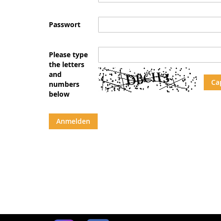
Passwort
Please type
the letters
and
Ca
numbers
below
Anmelden