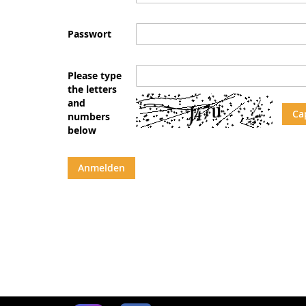
Passwort
Please type
the letters
and
Ca
numbers
below
Anmelden