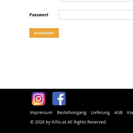
Passwort
Anmelden
Impressum
Bestellvorgang
Lieferung
AGB
Ko
© 2026 by Killis.at All Rights Reserved
.