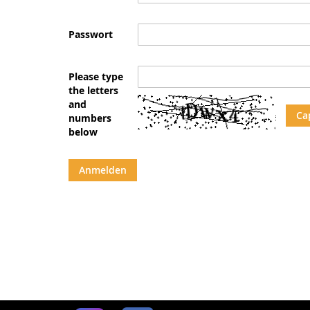
Passwort
Please type
the letters
and
Ca
numbers
below
Anmelden