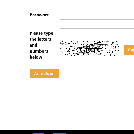
Passwort
Please type
the letters
and
Ca
numbers
below
Anmelden