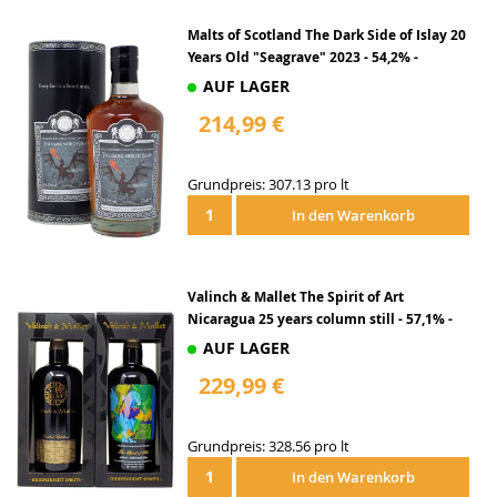
Malts of Scotland The Dark Side of Islay 20
Years Old "Seagrave" 2023 - 54,2% -
AUF LAGER
214,99 €
Grundpreis: 307.13 pro lt
In den Warenkorb
Valinch & Mallet The Spirit of Art
Nicaragua 25 years column still - 57,1% -
0,7
AUF LAGER
229,99 €
Grundpreis: 328.56 pro lt
In den Warenkorb