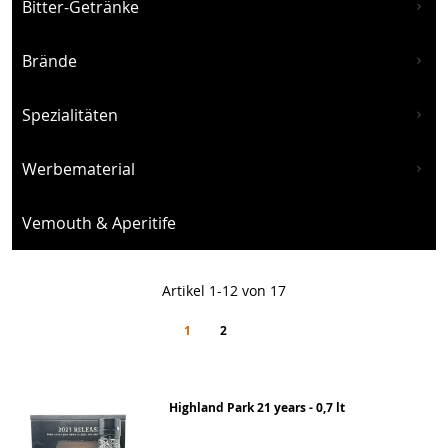
Bitter-Getränke
Brände
Spezialitäten
Werbematerial
Vemouth & Aperitife
Artikel
1
-
12
von
17
Seite
You're currently reading page
Seite
Seite
Weiter
1
2
Highland Park 21 years - 0,7 lt