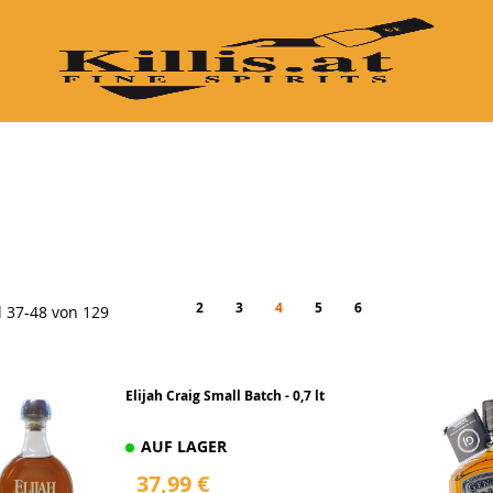
COGNAC
GRAPPA
TEQUILA
VODKA
LIKÖRE
B
Seite
Seite
Zurück
Seite
Seite
You're currently reading page
Seite
Seite
Seite
Weiter
2
3
4
5
6
l
37
-
48
von
129
Elijah Craig Small Batch - 0,7 lt
AUF LAGER
37,99 €