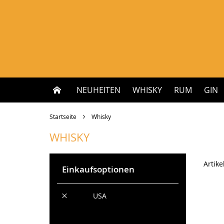
Zum
Inhalt
springen
NEUHEITEN
WHISKY
RUM
GIN
Startseite
Whisky
WHISKY
Artike
Einkaufsoptionen
Diesen
Land
USA
Artikel
Alles löschen
entfernen