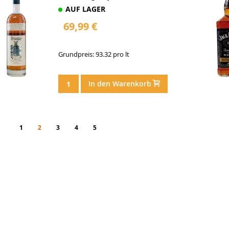
AUF LAGER
69,99 €
Grundpreis: 93.32 pro lt
In den Warenkorb
eite
Seite
Zurück
Seite
You're currently reading page
Seite
Seite
Seite
Seite
Weiter
1
2
3
4
5