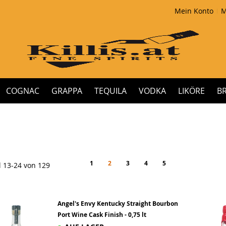
Mein Konto
M
COGNAC
GRAPPA
TEQUILA
VODKA
LIKÖRE
B
Seite
Seite
Zurück
Seite
You're currently reading page
Seite
Seite
Seite
Seite
Weiter
1
2
3
4
5
l
13
-
24
von
129
Angel's Envy Kentucky Straight Bourbon
Port Wine Cask Finish - 0,75 lt